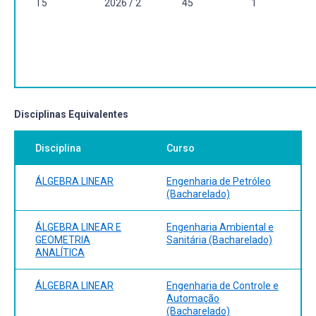
T5
2026 / 2
45
1
online no link:
https://integrada.minhabiblioteca.com.br/#/books/978854070
STRANG, G. Álgebra linear e suas aplicações. São Paulo:
Cengage Learning 2014.Disponível no formato físico na
Biblioteca de Ciência e Tecnologia e do Campus Porto.
Disponível no formato online no link:
https://integrada.minhabiblioteca.com.br/#/books/978852211
Disciplinas Equivalentes
Disciplina
Curso
ÁLGEBRA LINEAR
Engenharia de Petróleo
(Bacharelado)
ÁLGEBRA LINEAR E
Engenharia Ambiental e
GEOMETRIA
Sanitária (Bacharelado)
ANALÍTICA
ÁLGEBRA LINEAR
Engenharia de Controle e
Automação
(Bacharelado)