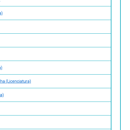
a)
a)
ha (Licenciatura)
a)