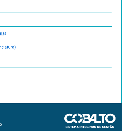
)
ura)
nciatura)
ão