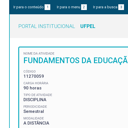
Ir para o conteúdo
1
Ir para o menu
2
Ir para a busca
3
PORTAL INSTITUCIONAL
UFPEL
NOME DA ATIVIDADE
FUNDAMENTOS DA EDUCAÇÃO 
CÓDIGO
11270059
CARGA HORÁRIA
90 horas
TIPO DE ATIVIDADE
DISCIPLINA
PERIODICIDADE
Semestral
MODALIDADE
A DISTÂNCIA