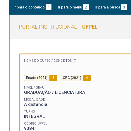
Ir para o conteúdo
1
Ir para o menu
2
Ir para a busca
3
PORTAL INSTITUCIONAL
UFPEL
NOME DO CURSO /
CONCEITOS (*)
Enade (2021)
3
CPC (2021)
4
NÍVEL / GRAU
GRADUAÇÃO / LICENCIATURA
MODALIDADE
A distância
TURNO
INTEGRAL
CÓDIGO UFPEL
93841