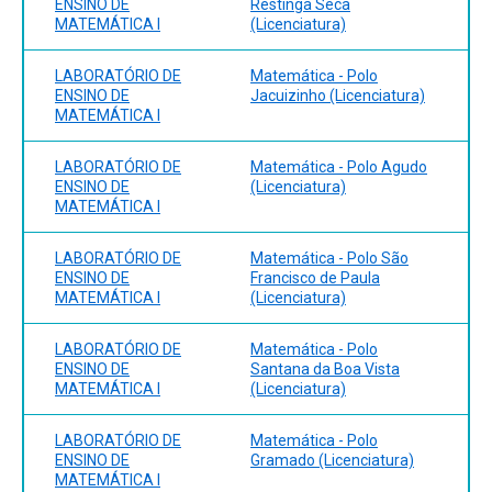
2016. 1 recurso online (Mathemateca v.1). ISBN
ENSINO DE
Restinga Sêca
MATEMÁTICA I
(Licenciatura)
9788584290710. SMOLE, Kátia Stocco. Resolução de
problemas nas aulas de matemática. Porto Alegre: Penso,
2016. 1 recurso online ISBN 9788584290819.
LABORATÓRIO DE
Matemática - Polo
ENSINO DE
Jacuizinho (Licenciatura)
MATEMÁTICA I
LABORATÓRIO DE
Matemática - Polo Agudo
ENSINO DE
(Licenciatura)
MATEMÁTICA I
LABORATÓRIO DE
Matemática - Polo São
ENSINO DE
Francisco de Paula
MATEMÁTICA I
(Licenciatura)
LABORATÓRIO DE
Matemática - Polo
ENSINO DE
Santana da Boa Vista
MATEMÁTICA I
(Licenciatura)
LABORATÓRIO DE
Matemática - Polo
ENSINO DE
Gramado (Licenciatura)
MATEMÁTICA I