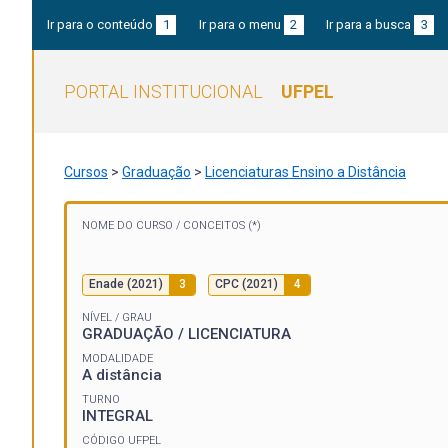
Ir para o conteúdo
1
Ir para o menu
2
Ir para a busca
3
PORTAL INSTITUCIONAL
UFPEL
Cursos
>
Graduação
>
Licenciaturas Ensino a Distância
NOME DO CURSO /
CONCEITOS (*)
Enade (2021)
3
CPC (2021)
4
NÍVEL / GRAU
GRADUAÇÃO / LICENCIATURA
MODALIDADE
A distância
TURNO
INTEGRAL
CÓDIGO UFPEL