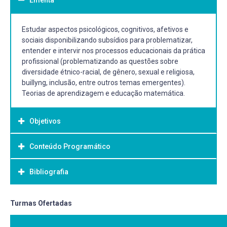
Estudar aspectos psicológicos, cognitivos, afetivos e
sociais disponibilizando subsídios para problematizar,
entender e intervir nos processos educacionais da prática
profissional (problematizando as questões sobre
diversidade étnico-racial, de gênero, sexual e religiosa,
buillyng, inclusão, entre outros temas emergentes).
Teorias de aprendizagem e educação matemática.
Objetivos
Conteúdo Programático
Objetivo Geral:
Estudar as principais teorias psicológicas evolutivas e da
Bibliografia
● Breve olhar sobre a Psicologia: compreensão histórica,
aprendizagem. Aprofundar aspectos cognitivos, afetivos
psicologia como ciência e objetos de estudo.
e sociais e suas implicações no processo de
● Teorias Psicológicas do Desenvolvimento e
ensino/aprendizagem e suas relações com o ensino da
Bibliografia Básica:
Turmas Ofertadas
Aprendizagem e sua relação com a Educação
matemática.
Matemática;
BOCK, Ana Mercês Bahia; FURTADO, Odair; TEIXEIRA,
● Capacitar o aluno a aplicar os conhecimentos de