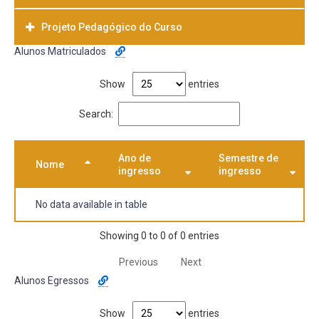
Projeto Pedagógico do Curso
Alunos Matriculados
Baixar
Show
entries
Search:
Ano de
Semestre de
Nome
ingresso
ingresso
No data available in table
Showing 0 to 0 of 0 entries
Previous
Next
Alunos Egressos
Show
entries