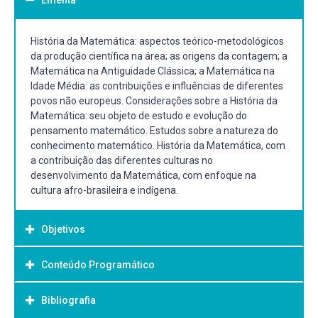
História da Matemática: aspectos teórico-metodológicos
da produção científica na área; as origens da contagem; a
Matemática na Antiguidade Clássica; a Matemática na
Idade Média: as contribuições e influências de diferentes
povos não europeus. Considerações sobre a História da
Matemática: seu objeto de estudo e evolução do
pensamento matemático. Estudos sobre a natureza do
conhecimento matemático. História da Matemática, com
a contribuição das diferentes culturas no
desenvolvimento da Matemática, com enfoque na
cultura afro-brasileira e indígena.
Objetivos
Conteúdo Programático
Objetivo Geral:
● Estudar o pensamento matemático e a história da
Bibliografia
● As origens da contagem
matemática, de forma a contribuir na