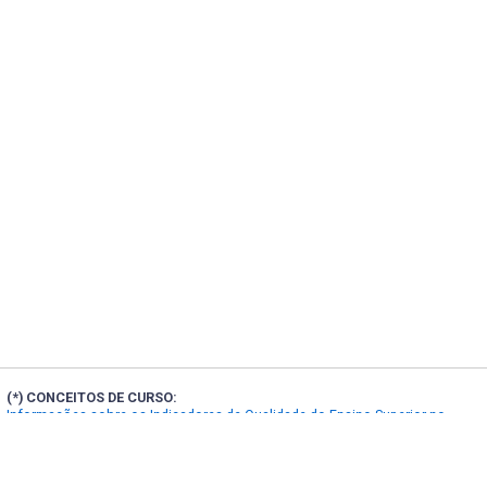
(*) CONCEITOS DE CURSO:
Informações sobre os Indicadores de Qualidade do Ensino Superior no
Portal INEP
(**) FORMAS DE INGRESSO: