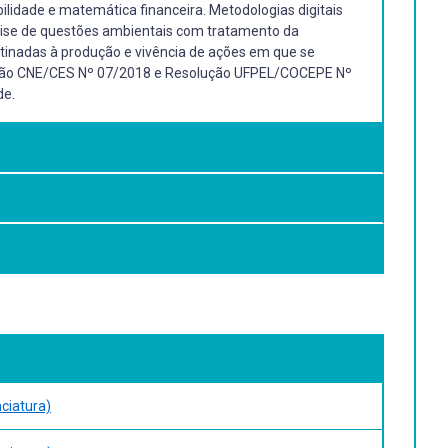
bilidade e matemática financeira. Metodologias digitais
análise de questões ambientais com tratamento da
stinadas à produção e vivência de ações em que se
solução CNE/CES Nº 07/2018 e Resolução UFPEL/COCEPE Nº
de.
teiros didáticos, abordando tratamento da informação
s problemas, incluindo questões ambientais.
zando aplicações práticas.
gra de três composta.
idade, grandezas e
 E-book
tica, 2021. ISBN 9788551301388. E-book
ciatura)