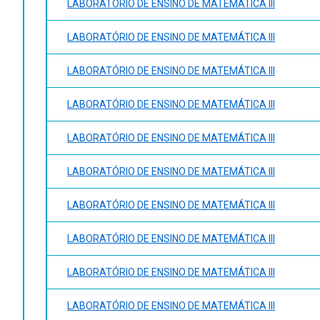
LABORATÓRIO DE ENSINO DE MATEMÁTICA III
PONTE, João Pedro da. Investigações matemáticas na sala
● Medidas de tendência central: média, mediana e moda. 
SCHWANKE, Cibele. Ambiente conhecimentos e práticas, 
● Elementos de amostragem.
LABORATÓRIO DE ENSINO DE MATEMÁTICA III
POSAMENTIER, Alfred S.; KRULIK, Stephen. A arte de mot
MULATO, Iuri Pacheco. Educação ambiental e o enfoque ci
MILLER, G. Tyler. Ciência ambiental, 3 ed. São Paulo: Ce
LABORATÓRIO DE ENSINO DE MATEMÁTICA III
LOYO. Tiago. Metodologia do ensino de matemática. Por
LABORATÓRIO DE ENSINO DE MATEMÁTICA III
LABORATÓRIO DE ENSINO DE MATEMÁTICA III
LABORATÓRIO DE ENSINO DE MATEMÁTICA III
LABORATÓRIO DE ENSINO DE MATEMÁTICA III
LABORATÓRIO DE ENSINO DE MATEMÁTICA III
LABORATÓRIO DE ENSINO DE MATEMÁTICA III
LABORATÓRIO DE ENSINO DE MATEMÁTICA III