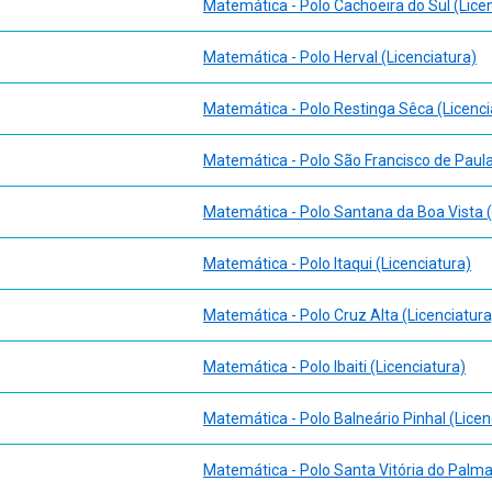
Matemática - Polo Cachoeira do Sul (Lice
 de aula, 4 ed. São Paulo: Autêntica, 2019. ISBN 9788551305867. E-bo
Medidas de dispersão: desvio médio e desvio padrão;
1 ed. Porto Alegre: Bookman, 2013 (Tekne). ISBN 9788582600115. E-bo
Matemática - Polo Herval (Licenciatura)
ivar os estudantes do ensino médio para a matemática. Porto Alegre:
ência, tecnologia, sociedade e ambiente (CTSA). São Paulo: Platos So
ngage Learning, 2021. ISBN 9786555583922. E-book
Matemática - Polo Restinga Sêca (Licenci
to Alegre SER – SAGAH, 2018. ISBN 9788595026469. E-book
Matemática - Polo São Francisco de Paula
Matemática - Polo Santana da Boa Vista (
Matemática - Polo Itaqui (Licenciatura)
Matemática - Polo Cruz Alta (Licenciatura
Matemática - Polo Ibaiti (Licenciatura)
Matemática - Polo Balneário Pinhal (Licen
Matemática - Polo Santa Vitória do Palmar