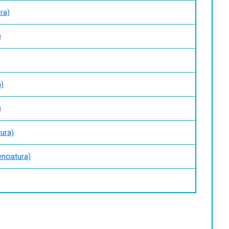
ra)
)
a)
)
tura)
enciatura)