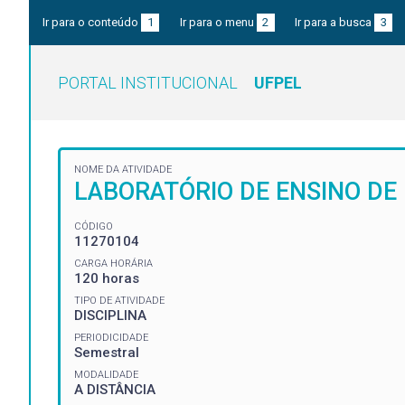
Ir para o conteúdo
1
Ir para o menu
2
Ir para a busca
3
PORTAL INSTITUCIONAL
UFPEL
NOME DA ATIVIDADE
LABORATÓRIO DE ENSINO DE
CÓDIGO
11270104
CARGA HORÁRIA
120 horas
TIPO DE ATIVIDADE
DISCIPLINA
PERIODICIDADE
Semestral
MODALIDADE
A DISTÂNCIA