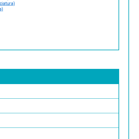
ciatura)
a)