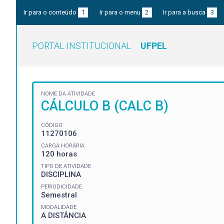
Ir para o conteúdo
1
Ir para o menu
2
Ir para a busca
3
PORTAL INSTITUCIONAL
UFPEL
NOME DA ATIVIDADE
CÁLCULO B (CALC B)
CÓDIGO
11270106
CARGA HORÁRIA
120 horas
TIPO DE ATIVIDADE
DISCIPLINA
PERIODICIDADE
Semestral
MODALIDADE
A DISTÂNCIA