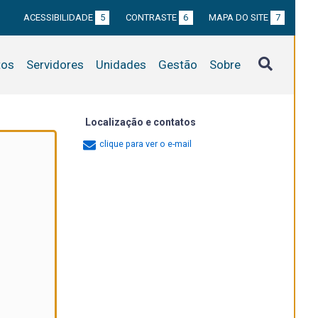
ACESSIBILIDADE
5
CONTRASTE
6
MAPA DO SITE
7
tos
Servidores
Unidades
Gestão
Sobre
Localização e contatos
clique para ver o e-mail