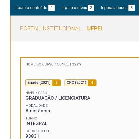
Ir para o conteúdo
1
Ir para o menu
2
Ir para a busca
3
PORTAL INSTITUCIONAL
UFPEL
NOME DO CURSO /
CONCEITOS (*)
Enade (2021)
3
CPC (2021)
4
NÍVEL / GRAU
GRADUAÇÃO / LICENCIATURA
MODALIDADE
A distância
TURNO
INTEGRAL
CÓDIGO UFPEL
93831