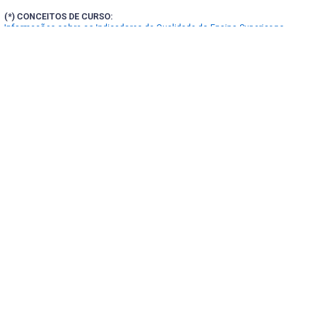
(*) CONCEITOS DE CURSO:
Informações sobre os Indicadores de Qualidade do Ensino Superior no
Portal INEP
(**) FORMAS DE INGRESSO:
Localização e contatos