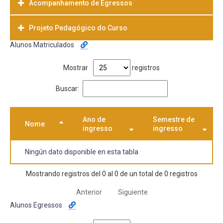
Acompanhamento de Egressos
Projeto Pedagógico do Curso
Alunos Matriculados
Baixar
Mostrar
registros
Buscar:
Ano de
Semestre de
Nome
ingresso
ingresso
Ningún dato disponible en esta tabla
Mostrando registros del 0 al 0 de un total de 0 registros
Anterior
Siguiente
Alunos Egressos