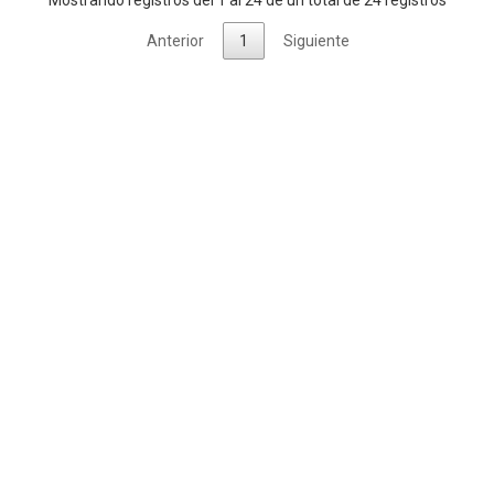
Mostrando registros del 1 al 24 de un total de 24 registros
Anterior
1
Siguiente