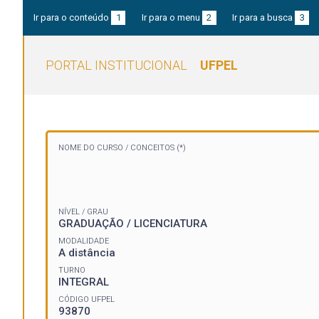
Ir para o conteúdo
1
Ir para o menu
2
Ir para a busca
3
PORTAL INSTITUCIONAL
UFPEL
NOME DO CURSO /
CONCEITOS (*)
NÍVEL / GRAU
GRADUAÇÃO / LICENCIATURA
MODALIDADE
A distância
TURNO
INTEGRAL
CÓDIGO UFPEL
93870