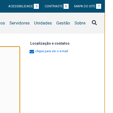
ACESSIBILIDADE
5
CONTRASTE
6
MAPA DO SITE
7
tos
Servidores
Unidades
Gestão
Sobre
Localização e contatos
clique para ver o e-mail