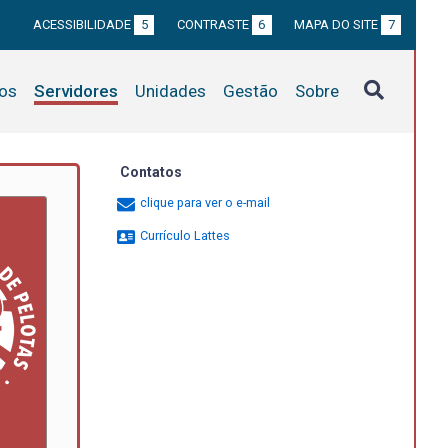
ACESSIBILIDADE
5
CONTRASTE
6
MAPA DO SITE
7
tos
Servidores
Unidades
Gestão
Sobre
Contatos
clique para ver o e-mail
Currículo Lattes