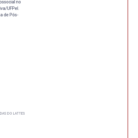
ossocial no
iva/UFPel.
a de Pós-
DAS DO LATTES