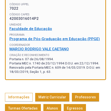
CÓDIGO UFPEL
7022
CÓDIGO CAPES
42003016014P2
UNIDADE
Faculdade de Educação
PROGRAMA
Programa de Pós-Graduação em Educação (PPGE)
COORDENADOR
MARCIO RODRIGO VALE CAETANO
CRIAÇÃO E RECONHECIMENTO
Portaria n. 07 de 26/08/1994.
Portaria MEC n. 1740 de 20/12/1994 D.O.U. em 22/12/1994.
Renovado pela Portaria MEC n. 609 de 14/03/2019. D.O.U. em
18/03/2019, Seção 1, p. 63.
Informações
Matriz Curricular
Professores
Turmas Ofertadas
Alunos
Egressos