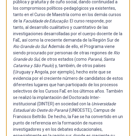
pública y gratuita y de cuño social, dando continuidad a
los compromisos políticos-pedagógicos ya existentes,
tanto en el Curso de Maestría como en los demás cursos
de la
Faculdade de Educação
. El curso responde, por
tanto, al desarrollo cualitativo y cuantitativo de las
investigaciones desarrolladas por el cuerpo docente de la
FaE, así como la creciente demanda de la Región Sur de
Rio Grande do Sul
. Además de ello, el Programa viene
siendo procurado por personas de otras regiones de
Rio
Grande do Sul
, de otros estados (como
Paraná, Santa
Catarina y São Paulo
) y, también, de otros países
(Uruguay y Angola, por ejemplo), hecho este que se
evidencia por el creciente número de candidatos de estos
diferentes lugares que han participado de los procesos
selectivos de los Cursos FaE en los últimos años. También
se realizó la implantación del Doctorado Inter-
institucional (DINTER) en sociedad con la
Universidade
Estadual do Oeste do Paraná
(UNIOESTE), Campus de
Francisco Beltrão. De hecho, la Fae se ha convertido en un
punto de referencia en la formación de nuevos
investigadores y en los debates educacionales,
especialmente en la región sur, donde es creciente su