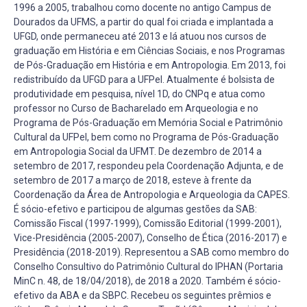
1996 a 2005, trabalhou como docente no antigo Campus de
Dourados da UFMS, a partir do qual foi criada e implantada a
UFGD, onde permaneceu até 2013 e lá atuou nos cursos de
graduação em História e em Ciências Sociais, e nos Programas
de Pós-Graduação em História e em Antropologia. Em 2013, foi
redistribuído da UFGD para a UFPel. Atualmente é bolsista de
produtividade em pesquisa, nível 1D, do CNPq e atua como
professor no Curso de Bacharelado em Arqueologia e no
Programa de Pós-Graduação em Memória Social e Patrimônio
Cultural da UFPel, bem como no Programa de Pós-Graduação
em Antropologia Social da UFMT. De dezembro de 2014 a
setembro de 2017, respondeu pela Coordenação Adjunta, e de
setembro de 2017 a março de 2018, esteve à frente da
Coordenação da Área de Antropologia e Arqueologia da CAPES.
É sócio-efetivo e participou de algumas gestões da SAB:
Comissão Fiscal (1997-1999), Comissão Editorial (1999-2001),
Vice-Presidência (2005-2007), Conselho de Ética (2016-2017) e
Presidência (2018-2019). Representou a SAB como membro do
Conselho Consultivo do Patrimônio Cultural do IPHAN (Portaria
MinC n. 48, de 18/04/2018), de 2018 a 2020. Também é sócio-
efetivo da ABA e da SBPC. Recebeu os seguintes prêmios e