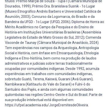
títulos: Prêmio Marçal de Souza - Tupã-I (Câmara Municipal de
Dourados, 1999); Prêmio Dra. Branislava Susnik - 1o Lugar
(Museo Etnográfico Andrés Barbero e Universidad Católica de
Asunción, 2003); Concurso da Logomarca, do Brasão e da
Bandeira da UFGD - 1o Lugar (UFGD, 2006); Diploma de Honra ao
Mérito Acadêmico no Campo da Pesquisa e do Ensino de
História em Instituições Universitárias Brasileiras (Assembleia
Legislativa do Estado de Mato Grosso do Sul, 2012); Comenda
Visconde de Taunay (Câmara Municipal de Anastácio, 2024).
Tem experiências nos campos da Arqueologia, Antropologia
Social e História, com ênfase em Etnoarqueologia, Etnologia
Indígena e Etno-história, bem como na produção de laudos
administrativos e judiciais sobre terras tradicionalmente
ocupadas por comunidades indígenas. Desde 1992, acumula
experiências em trabalhos com comunidades indígenas,
sobretudo Guató, Terena, Kaiowá, Guarani (Avá Guarani),
Nambikwara (Katitaurlu do Vale do Sararé) e Fulni-ô do
Santuário dos Pajés, e ainda com algumas comunidades
quilombolas nas regiões Centro-Oeste e Sul do Brasil. Parte de
sua produção intelectual está disponível em:
https://ufpel.academia.edu/JorgeEremitesdeOliveira.