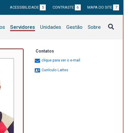
ACESSIBILIDADE
5
CONTRASTE
6
MAPA DO SITE
7
tos
Servidores
Unidades
Gestão
Sobre
Contatos
clique para ver o e-mail
Currículo Lattes