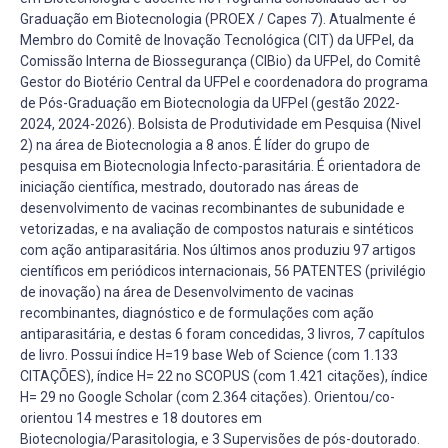
Graduação em Biotecnologia (PROEX / Capes 7). Atualmente é
Membro do Comitê de Inovação Tecnológica (CIT) da UFPel, da
Comissão Interna de Biossegurança (CIBio) da UFPel, do Comitê
Gestor do Biotério Central da UFPel e coordenadora do programa
de Pós-Graduação em Biotecnologia da UFPel (gestão 2022-
2024, 2024-2026). Bolsista de Produtividade em Pesquisa (Nivel
2) na área de Biotecnologia a 8 anos. É líder do grupo de
pesquisa em Biotecnologia Infecto-parasitária. É orientadora de
iniciação científica, mestrado, doutorado nas áreas de
desenvolvimento de vacinas recombinantes de subunidade e
vetorizadas, e na avaliação de compostos naturais e sintéticos
com ação antiparasitária. Nos últimos anos produziu 97 artigos
científicos em periódicos internacionais, 56 PATENTES (privilégio
de inovação) na área de Desenvolvimento de vacinas
recombinantes, diagnóstico e de formulações com ação
antiparasitária, e destas 6 foram concedidas, 3 livros, 7 capítulos
de livro. Possui índice H=19 base Web of Science (com 1.133
CITAÇÕES), índice H= 22 no SCOPUS (com 1.421 citações), índice
H= 29 no Google Scholar (com 2.364 citações). Orientou/co-
orientou 14 mestres e 18 doutores em
Biotecnologia/Parasitologia, e 3 Supervisões de pós-doutorado.