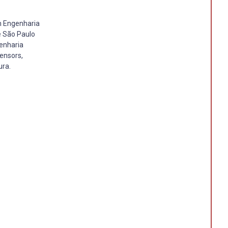
m Engenharia
e São Paulo
enharia
ensors,
ura.