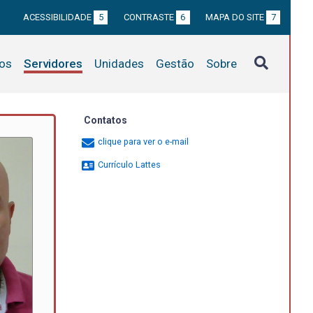
ACESSIBILIDADE
5
CONTRASTE
6
MAPA DO SITE
7
tos
Servidores
Unidades
Gestão
Sobre
Contatos
clique para ver o e-mail
Currículo Lattes