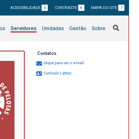
ACESSIBILIDADE
5
CONTRASTE
6
MAPA DO SITE
7
tos
Servidores
Unidades
Gestão
Sobre
Contatos
clique para ver o e-mail
Currículo Lattes