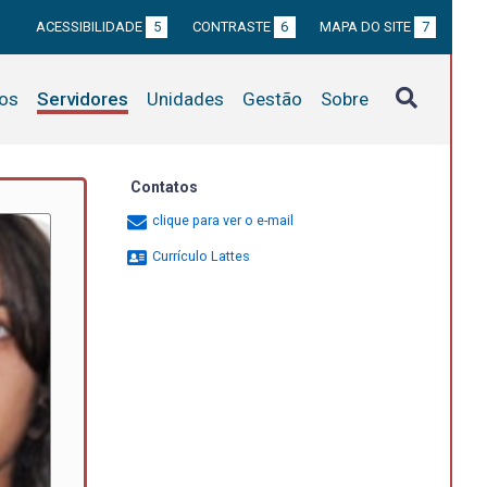
ACESSIBILIDADE
5
CONTRASTE
6
MAPA DO SITE
7
tos
Servidores
Unidades
Gestão
Sobre
Contatos
clique para ver o e-mail
Currículo Lattes