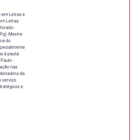
o em Letras e
 em Letras
utorado-
Pq). Mestre
ica do
especialmente
das à pauta
 Paulo -
vação nas
oordenadora da
 serviço
tratégicos e