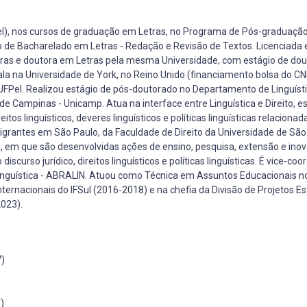
el), nos cursos de graduação em Letras, no Programa de Pós-graduaçã
 de Bacharelado em Letras - Redação e Revisão de Textos. Licenciada
etras e doutora em Letras pela mesma Universidade, com estágio de do
la na Universidade de York, no Reino Unido (financiamento bolsa do CN
- UFPel. Realizou estágio de pós-doutorado no Departamento de Linguíst
de Campinas - Unicamp. Atua na interface entre Linguística e Direito, 
itos linguísticos, deveres linguísticos e políticas linguísticas relaciona
Migrantes em São Paulo, da Faculdade de Direito da Universidade de São
i, em que são desenvolvidas ações de ensino, pesquisa, extensão e ino
 discurso jurídico, direitos linguísticos e políticas linguísticas. É vice-c
Linguística - ABRALIN. Atuou como Técnica em Assuntos Educacionais no
nternacionais do IFSul (2016-2018) e na chefia da Divisão de Projetos Es
023).
7)
)
)