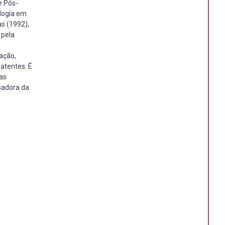
e Pós-
logia em
as (1992),
 pela
zação,
atentes. É
tas
isadora da