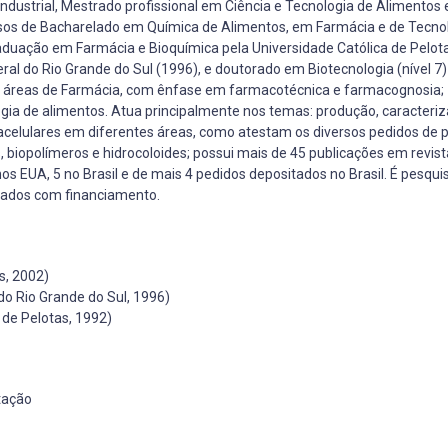
ustrial, Mestrado profissional em Ciência e Tecnologia de Alimentos 
sos de Bacharelado em Química de Alimentos, em Farmácia e de Tecno
graduação em Farmácia e Bioquímica pela Universidade Católica de Pelot
l do Rio Grande do Sul (1996), e doutorado em Biotecnologia (nível 7)
as áreas de Farmácia, com ênfase em farmacotécnica e farmacognosia;
logia de alimentos. Atua principalmente nos temas: produção, caracteri
racelulares em diferentes áreas, como atestam os diversos pedidos de p
os, biopolímeros e hidrocoloides; possui mais de 45 publicações em revis
os EUA, 5 no Brasil e de mais 4 pedidos depositados no Brasil. É pesqu
vados com financiamento.
s, 2002)
o Rio Grande do Sul, 1996)
de Pelotas, 1992)
ntação