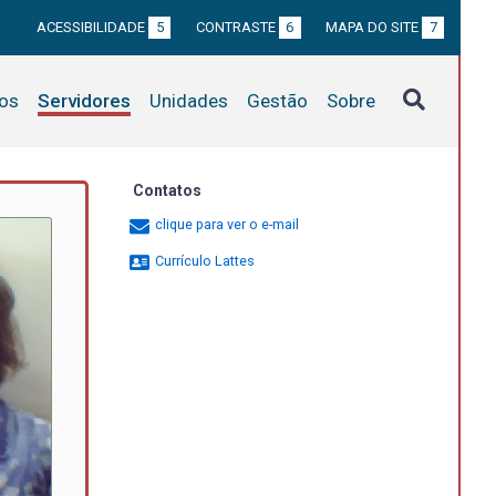
ACESSIBILIDADE
5
CONTRASTE
6
MAPA DO SITE
7
tos
Servidores
Unidades
Gestão
Sobre
Contatos
clique para ver o e-mail
Currículo Lattes