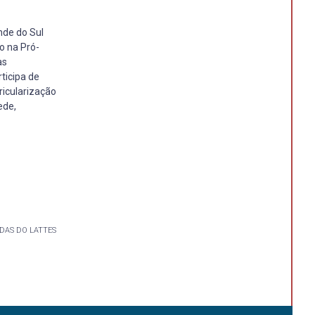
nde do Sul
o na Pró-
as
ticipa de
ricularização
ede,
DAS DO LATTES