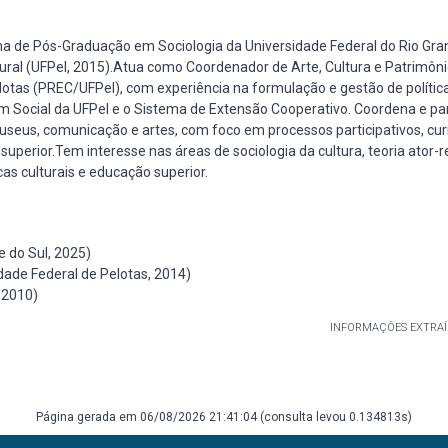
ma de Pós-Graduação em Sociologia da Universidade Federal do Rio Gra
ral (UFPel, 2015).Atua como Coordenador de Arte, Cultura e Patrimôni
elotas (PREC/UFPel), com experiência na formulação e gestão de polític
um Social da UFPel e o Sistema de Extensão Cooperativo. Coordena e par
useus, comunicação e artes, com foco em processos participativos, cur
 superior.Tem interesse nas áreas de sociologia da cultura, teoria ator-r
icas culturais e educação superior.
 do Sul, 2025)
dade Federal de Pelotas, 2014)
 2010)
INFORMAÇÕES EXTRAÍ
Página gerada em 06/08/2026 21:41:04 (consulta levou 0.134813s)