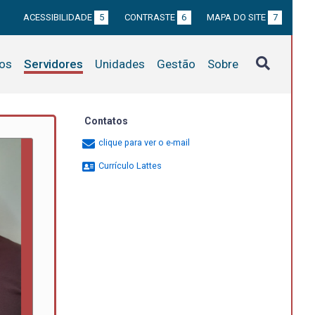
ACESSIBILIDADE
5
CONTRASTE
6
MAPA DO SITE
7
tos
Servidores
Unidades
Gestão
Sobre
Contatos
clique para ver o e-mail
Currículo Lattes