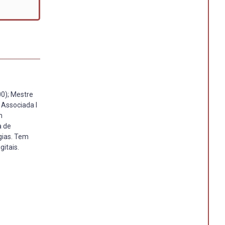
0); Mestre
Associada I
m
a de
gias. Tem
itais.