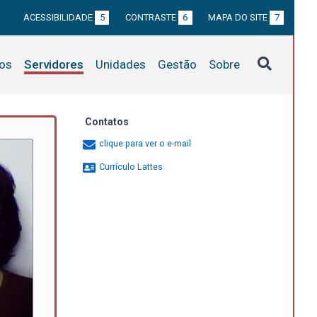
ACESSIBILIDADE
5
CONTRASTE
6
MAPA DO SITE
7
tos
Servidores
Unidades
Gestão
Sobre
Contatos
clique para ver o e-mail
Currículo Lattes