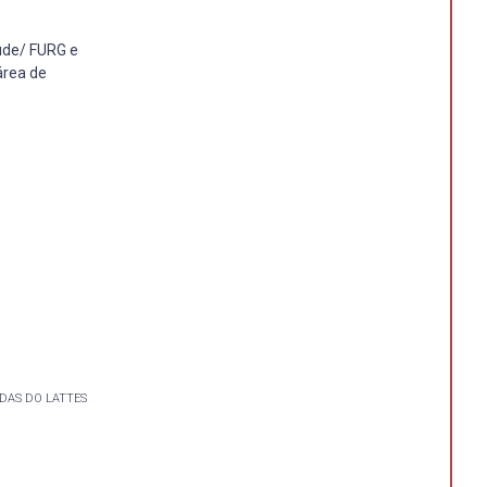
úde/ FURG e
área de
DAS DO LATTES