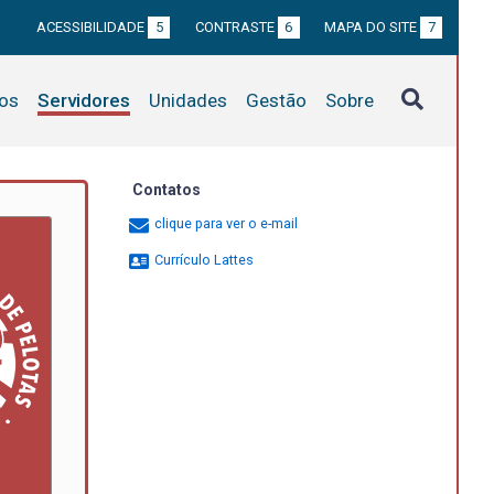
ACESSIBILIDADE
5
CONTRASTE
6
MAPA DO SITE
7
tos
Servidores
Unidades
Gestão
Sobre
Contatos
clique para ver o e-mail
Currículo Lattes