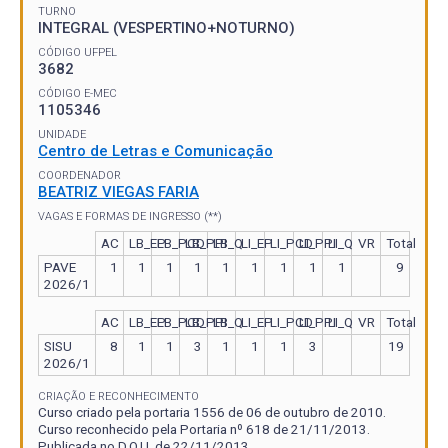
TURNO
INTEGRAL (VESPERTINO+NOTURNO)
CÓDIGO UFPEL
3682
CÓDIGO E-MEC
1105346
UNIDADE
Centro de Letras e Comunicação
COORDENADOR
BEATRIZ VIEGAS FARIA
VAGAS E FORMAS DE INGRESSO (**)
AC
LB_EP
LB_PCD
LB_PPI
LB_Q
LI_EP
LI_PCD
LI_PPI
LI_Q
VR
Total
PAVE
1
1
1
1
1
1
1
1
1
9
2026/1
AC
LB_EP
LB_PCD
LB_PPI
LB_Q
LI_EP
LI_PCD
LI_PPI
LI_Q
VR
Total
SISU
8
1
1
3
1
1
1
3
19
2026/1
CRIAÇÃO E RECONHECIMENTO
Curso criado pela portaria 1556 de 06 de outubro de 2010.
Curso reconhecido pela Portaria nº 618 de 21/11/2013.
Publicada no D.O.U. de 22/11/2013.