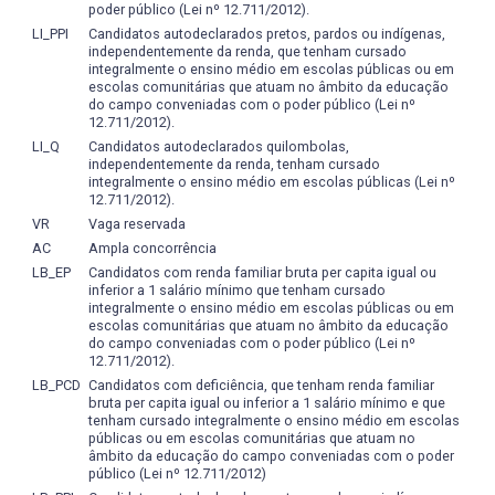
Pós-Graduação
stricto sensu
. O Programa de Pós-
poder público (Lei nº 12.711/2012).
Estudos Avançados, Estágios e Trabalho de Conclusão de
Graduação em Letras/Mestrado foi criado em outubro de
LI_PPI
Candidatos autodeclarados pretos, pardos ou indígenas,
Curso (TCC) às demandas do mercado de trabalho e/ou
2010, durante a 122ª Reunião do Conselho Técnico-
independentemente da renda, que tenham cursado
às mais recentes publicações em Linguística Aplicada,
integralmente o ensino médio em escolas públicas ou em
Científico da Educação Superior (CTC-ES), iniciando suas
Literatura Comparada e/ou Estudos da Tradução que se
escolas comunitárias que atuam no âmbito da educação
atividades em março de 2011. No momento (2017/1),
do campo conveniadas com o poder público (Lei nº
debruçam sobre as questões da atividade tradutória. A
todos os docentes da área específica de Tradução em
12.711/2012).
avaliação interna, realizada por discentes, docentes e
Língua Inglesa atuam no programa de Pós-Graduação em
LI_Q
Candidatos autodeclarados quilombolas,
servidores técnico-administrativos, dá-se por meio de
Letras/Mestrado. Dos egressos do curso até hoje (dados
independentemente da renda, tenham cursado
questionário individual e de caráter sigiloso da identidade
integralmente o ensino médio em escolas públicas (Lei nº
de abril de 2016), 20% tem mestrado na área de Tradução
12.711/2012).
do entrevistado, e visa diagnosticar a visão dos sujeitos
e 20% são alunos de mestrado em Literatura Comparada.
em relação a diversos aspectos do Curso e da IES. Há
VR
Vaga reservada
avaliações promovidas pela IES, pela Unidade e pelo
AC
Ampla concorrência
Colegiado/NDE.
LB_EP
Candidatos com renda familiar bruta per capita igual ou
inferior a 1 salário mínimo que tenham cursado
integralmente o ensino médio em escolas públicas ou em
escolas comunitárias que atuam no âmbito da educação
do campo conveniadas com o poder público (Lei nº
12.711/2012).
LB_PCD
Candidatos com deficiência, que tenham renda familiar
bruta per capita igual ou inferior a 1 salário mínimo e que
tenham cursado integralmente o ensino médio em escolas
públicas ou em escolas comunitárias que atuam no
âmbito da educação do campo conveniadas com o poder
público (Lei nº 12.711/2012)