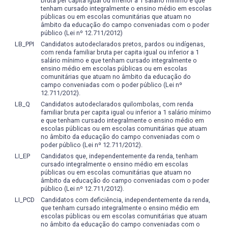
Pedagógico do Curso. Tal operacionalização se dá de
bruta per capita igual ou inferior a 1 salário mínimo e que
de interesse específico, devendo dedicar-se, nos
pesquisa e de extensão, o que contribui para a formação
tenham cursado integralmente o ensino médio em escolas
modo integrado aos demais Cursos de Bacharelado em
semestres finais do curso, a estágios, estudos avançados
de um profissional ligado às necessidades de sua
públicas ou em escolas comunitárias que atuam no
Letras Tradução da IES (no momento, o Curso de
e trabalhos de pesquisa pertinentes a essa
âmbito da educação do campo conveniadas com o poder
comunidade e fomentador de soluções acadêmicas a
Tradução Espanhol/Português), de modo a preservar a
especialidade. 2.5. Criar parcerias com universidades de
público (Lei nº 12.711/2012)
esses anseios. A Câmara de Pesquisa do CLC desenvolve,
unidade da concepção de Curso de Tradução sem, com
fora do Brasil a fim de promover intercâmbios tanto de
LB_PPI
Candidatos autodeclarados pretos, pardos ou indígenas,
de modo consistente, um número relevante de projetos
com renda familiar bruta per capita igual ou inferior a 1
isso, desconsiderar a especificidade de cada Curso.
alunos quanto de professores que venham a proporcionar
de pesquisa, com a participação de inúmeros alunos de
salário mínimo e que tenham cursado integralmente o
Conforme o Artigo 3º, Inciso VIII, da Lei nº 10.861, de 14 de
aos participantes um semestre de imersão na cultura
graduação. Esses projetos estão vinculados a grupos de
ensino médio em escolas públicas ou em escolas
abril de 2004: “planejamento e avaliação, especialmente
estrangeira e de estudos e/ou pesquisa em um curso
comunitárias que atuam no âmbito da educação do
pesquisa do CNPq e articulados a linhas de pesquisa.
campo conveniadas com o poder público (Lei nº
dos processos, resultados e eficácia da auto avaliação
formador de tradutores.
Alunos do Curso já receberam premiações no Congresso
12.711/2012).
institucional”, a Coordenação prevê que o curso de
de Iniciação Científica (CIC) da UFPel, que desde 2016
LB_Q
Candidatos autodeclarados quilombolas, com renda
Tradução seja sistemática e periodicamente avaliado por
ocorre dentro da Semana Integrada de Ensino, Pesquisa e
familiar bruta per capita igual ou inferior a 1 salário mínimo
seus membros e ainda pelos egressos do curso já
e que tenham cursado integralmente o ensino médio em
Extensão (Siepe). Na primeira Semana Integrada, que
inseridos no mercado de trabalho da tradução. Essa
escolas públicas ou em escolas comunitárias que atuam
ocorreu em setembro de 2016, foram realizados o 24º
no âmbito da educação do campo conveniadas com o
função, naturalmente, cabe tanto ao Colegiado quanto ao
Congresso de Iniciação Científica (CIC), o 17º Encontro da
poder público (Lei nº 12.711/2012).
Núcleo Docente Estruturante. Entre os itens a serem
Pós-Graduação (Enpos), o 2º Congresso de Extensão e
LI_EP
Candidatos que, independentemente da renda, tenham
constantemente avaliados, estejam os seguintes: 1)
Cultura (CEC) e o 1º Congresso de Ensino de Graduação
cursado integralmente o ensino médio em escolas
Projeto Pedagógico; 2) conteúdos das disciplinas; 3)
públicas ou em escolas comunitárias que atuam no
(CEG).
âmbito da educação do campo conveniadas com o poder
recursos materiais e de infraestrutura, incluídos aí os
público (Lei nº 12.711/2012).
recursos da Biblioteca; 5) desempenho dentro e fora da
Os membros do corpo docente do Curso das mais
LI_PCD
Candidatos com deficiência, independentemente da renda,
sala de aula do quadro docente; 6) desempenho do
diversas áreas estão integrados a esses grupos de
que tenham cursado integralmente o ensino médio em
quadro técnico-administrativo; 7) adequação,
escolas públicas ou em escolas comunitárias que atuam
pesquisa e vários deles possuem bolsistas e/ou atuam na
principalmente das disciplinas de Pesquisa em Letras,
no âmbito da educação do campo conveniadas com o