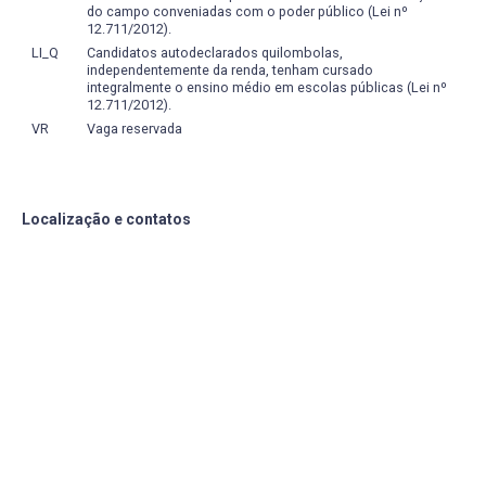
do campo conveniadas com o poder público (Lei nº
12.711/2012).
LI_Q
Candidatos autodeclarados quilombolas,
independentemente da renda, tenham cursado
integralmente o ensino médio em escolas públicas (Lei nº
12.711/2012).
VR
Vaga reservada
Localização e contatos