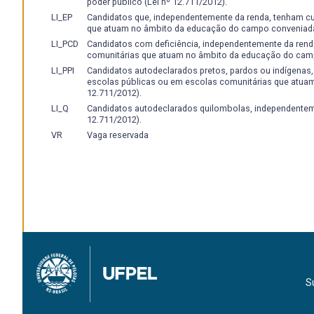
poder público (Lei nº 12.711/2012).
LI_EP
Candidatos que, independentemente da renda, tenham c
que atuam no âmbito da educação do campo conveniadas
LI_PCD
Candidatos com deficiência, independentemente da rend
comunitárias que atuam no âmbito da educação do camp
LI_PPI
Candidatos autodeclarados pretos, pardos ou indígenas
escolas públicas ou em escolas comunitárias que atua
12.711/2012).
LI_Q
Candidatos autodeclarados quilombolas, independenteme
12.711/2012).
VR
Vaga reservada
S