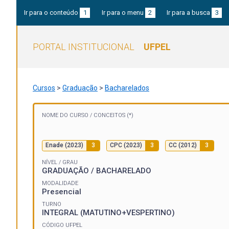
Ir para o conteúdo
1
Ir para o menu
2
Ir para a busca
3
PORTAL INSTITUCIONAL
UFPEL
Cursos
>
Graduação
>
Bacharelados
NOME DO CURSO /
CONCEITOS (*)
Enade (2023)
3
CPC (2023)
3
CC (2012)
3
NÍVEL / GRAU
GRADUAÇÃO / BACHARELADO
MODALIDADE
Presencial
TURNO
INTEGRAL (MATUTINO+VESPERTINO)
CÓDIGO UFPEL