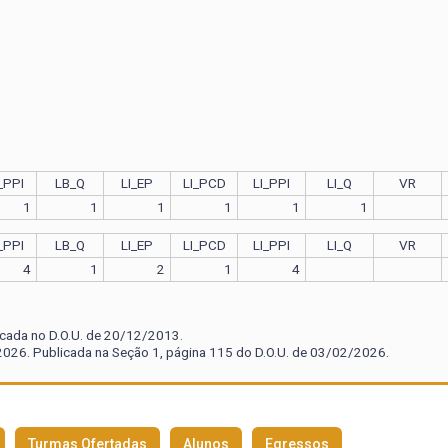
_PPI
LB_Q
LI_EP
LI_PCD
LI_PPI
LI_Q
VR
1
1
1
1
1
1
_PPI
LB_Q
LI_EP
LI_PCD
LI_PPI
LI_Q
VR
4
1
2
1
4
icada no D.O.U. de 20/12/2013.
026. Publicada na Seção 1, página 115 do D.O.U. de 03/02/2026.
Turmas Ofertadas
Alunos
Egressos