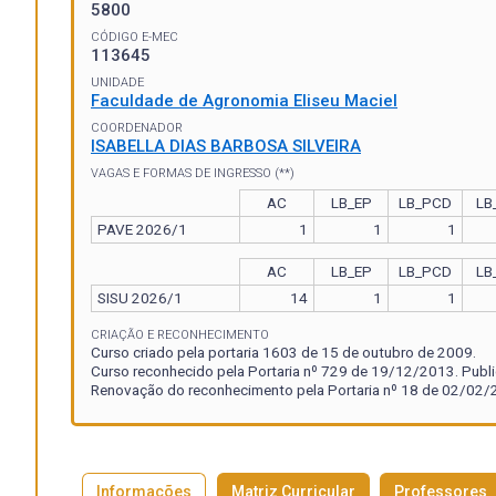
5800
CÓDIGO E-MEC
113645
UNIDADE
Faculdade de Agronomia Eliseu Maciel
COORDENADOR
ISABELLA DIAS BARBOSA SILVEIRA
VAGAS E FORMAS DE INGRESSO (**)
AC
LB_EP
LB_PCD
LB
PAVE 2026/1
1
1
1
AC
LB_EP
LB_PCD
LB
SISU 2026/1
14
1
1
CRIAÇÃO E RECONHECIMENTO
Curso criado pela portaria 1603 de 15 de outubro de 2009.
Curso reconhecido pela Portaria nº 729 de 19/12/2013. Publ
Renovação do reconhecimento pela Portaria nº 18 de 02/02/2
Informações
Matriz Curricular
Professores