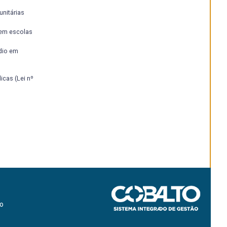
nitárias
 em escolas
dio em
cas (Lei nº
ão