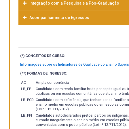
Integração com a Pesquisa e a Pós-Graduação
Gerir economicamente a criação animal com foco não ap
inserido na atividade.
Promover o melhoramento de pastagens, exercendo respon
Acompanhamento de Egressos
conservação do solo;
Avaliar, classificar e tipificar carcaças, exercendo a su
de provas zootécnicas e perito na identificação de taras e 
Elaborar o planejamento e exercer a gestão do agronegóci
Elaborar, avaliar e executar projetos na área de produção
Planejar, conduzir e realizar pesquisas zootécnicas e divu
(*) CONCEITOS DE CURSO:
Realizar análises químicas e físicas das matérias primas 
Informações sobre os Indicadores de Qualidade do Ensino Superio
Prestar assistência técnica, assessoria e consultoria nas
Avaliar o valor nutritivo dos alimentos, através de ensaios 
(**) FORMAS DE INGRESSO:
Formular e balancear rações para diferentes espécies 
Realizar e estimular a higiene e profilaxia dos animais
AC
Ampla concorrência
Detectar e identificar problemas de comportamento dos
LB_EP
Candidatos com renda familiar bruta per capita igual ou
públicas ou em escolas comunitárias que atuam no âmb
Atuar na conservação e transformação de derivados de o
LB_PCD
Candidatos com deficiência, que tenham renda familiar br
Promover a melhoria da eficiência reprodutiva dos reba
ensino médio em escolas públicas ou em escolas comu
Criar fontes alternativas de alimentos para os animais 
(Lei nº 12.711/2012)
Integrar e diversificar sistemas de produção;
LB_PPI
Candidatos autodeclarados pretos, pardos ou indígenas, c
Dirigir e fiscalizar o ensino da Zootecnia;
cursado integralmente o ensino médio em escolas públ
conveniadas com o poder público (Lei nº 12.711/2012).
Aplicar tecnologia para fomentar a produção animal.