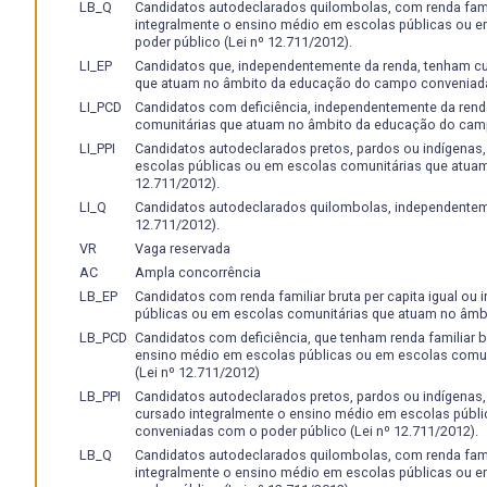
LB_Q
Candidatos autodeclarados quilombolas, com renda famili
integralmente o ensino médio em escolas públicas ou
poder público (Lei nº 12.711/2012).
LI_EP
Candidatos que, independentemente da renda, tenham c
que atuam no âmbito da educação do campo conveniadas
LI_PCD
Candidatos com deficiência, independentemente da rend
comunitárias que atuam no âmbito da educação do camp
LI_PPI
Candidatos autodeclarados pretos, pardos ou indígenas
escolas públicas ou em escolas comunitárias que atua
12.711/2012).
LI_Q
Candidatos autodeclarados quilombolas, independenteme
12.711/2012).
VR
Vaga reservada
AC
Ampla concorrência
LB_EP
Candidatos com renda familiar bruta per capita igual ou
públicas ou em escolas comunitárias que atuam no âmb
LB_PCD
Candidatos com deficiência, que tenham renda familiar br
ensino médio em escolas públicas ou em escolas comu
(Lei nº 12.711/2012)
LB_PPI
Candidatos autodeclarados pretos, pardos ou indígenas, c
cursado integralmente o ensino médio em escolas públ
conveniadas com o poder público (Lei nº 12.711/2012).
LB_Q
Candidatos autodeclarados quilombolas, com renda famili
integralmente o ensino médio em escolas públicas ou