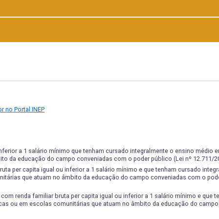
enas na produtividade, mas na produção sustentável, preservando o a
sabilidade na implantação, no preparo do solo, na adubação, no man
pervisão e administração das exposições e feiras agropecuárias, sendo ta
vícios de animais, com fins administrativos de crédito, seguro e judicial;
o, desenvolvendo as várias fases da atividade comercial,
 animal;
lgar seus resultados;
e rações utilizadas na alimentação animal;
r no Portal INEP
 áreas referentes a produção animal;
de digestibilidade;
de animais domésticos explorados economicamente;
 domésticos explorados economicamente;
 animais domésticos explorados economicamente;
 inferior a 1 salário mínimo que tenham cursado integralmente o ensino médio 
ito da educação do campo conveniadas com o poder público (Lei nº 12.711/2
rigem animal;
uta per capita igual ou inferior a 1 salário mínimo e que tenham cursado integ
nhos dos animais domésticos explorados comercialmente;
nitárias que atuam no âmbito da educação do campo conveniadas com o pode
domésticos explorados comercialmente;
om renda familiar bruta per capita igual ou inferior a 1 salário mínimo e que 
icas ou em escolas comunitárias que atuam no âmbito da educação do campo