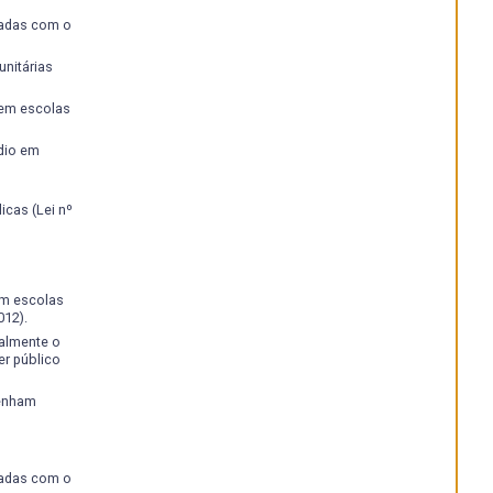
iadas com o
nitárias
 em escolas
dio em
cas (Lei nº
em escolas
012).
ralmente o
r público
tenham
iadas com o