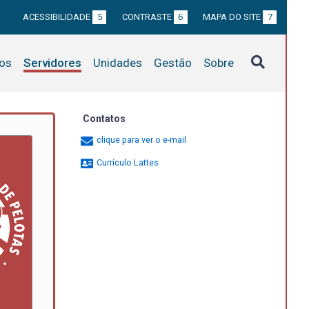
ACESSIBILIDADE
5
CONTRASTE
6
MAPA DO SITE
7
tos
Servidores
Unidades
Gestão
Sobre
Contatos
clique para ver o e-mail
Currículo Lattes