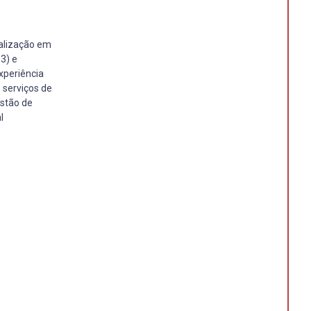
alização em
3) e
xperiência
 serviços de
estão de
l