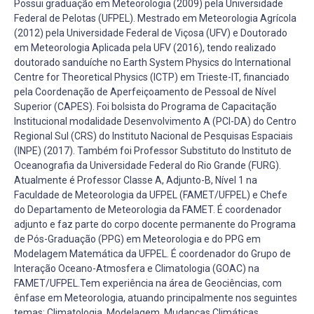
Possui graduação em Meteorologia (2009) pela Universidade
Federal de Pelotas (UFPEL). Mestrado em Meteorologia Agrícola
(2012) pela Universidade Federal de Viçosa (UFV) e Doutorado
em Meteorologia Aplicada pela UFV (2016), tendo realizado
doutorado sanduíche no Earth System Physics do International
Centre for Theoretical Physics (ICTP) em Trieste-IT, financiado
pela Coordenação de Aperfeiçoamento de Pessoal de Nível
Superior (CAPES). Foi bolsista do Programa de Capacitação
Institucional modalidade Desenvolvimento A (PCI-DA) do Centro
Regional Sul (CRS) do Instituto Nacional de Pesquisas Espaciais
(INPE) (2017). Também foi Professor Substituto do Instituto de
Oceanografia da Universidade Federal do Rio Grande (FURG).
Atualmente é Professor Classe A, Adjunto-B, Nível 1 na
Faculdade de Meteorologia da UFPEL (FAMET/UFPEL) e Chefe
do Departamento de Meteorologia da FAMET. É coordenador
adjunto e faz parte do corpo docente permanente do Programa
de Pós-Graduação (PPG) em Meteorologia e do PPG em
Modelagem Matemática da UFPEL. É coordenador do Grupo de
Interação Oceano-Atmosfera e Climatologia (GOAC) na
FAMET/UFPEL.Tem experiência na área de Geociências, com
ênfase em Meteorologia, atuando principalmente nos seguintes
temas: Climatologia, Modelagem, Mudanças Climáticas,