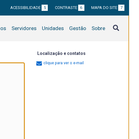
ACESSIBILIDADE
5
CONTRASTE
6
MAPA DO SITE
7
tos
Servidores
Unidades
Gestão
Sobre
Localização e contatos
clique para ver o e-mail