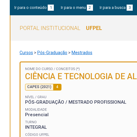
Ir para o conteúdo
1
Ir para o menu
2
Ir para a busca
3
PORTAL INSTITUCIONAL
UFPEL
Cursos
>
Pós-Graduação
>
Mestrados
NOME DO CURSO /
CONCEITOS (*)
CIÊNCIA E TECNOLOGIA DE A
CAPES (2021)
4
NÍVEL / GRAU
PÓS-GRADUAÇÃO / MESTRADO PROFISSIONAL
MODALIDADE
Presencial
TURNO
INTEGRAL
CÓDIGO UFPEL