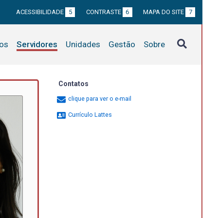
ACESSIBILIDADE
5
CONTRASTE
6
MAPA DO SITE
7
tos
Servidores
Unidades
Gestão
Sobre
Contatos
clique para ver o e-mail
Currículo Lattes