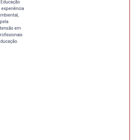
m Educação
 experiência
mbiental,
 pela
Extensão em
ofissionais
Educação.