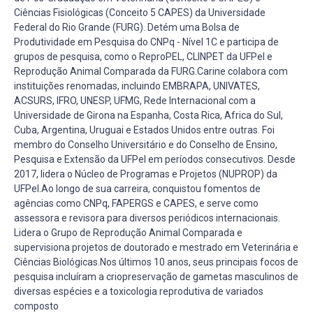
Ciências Fisiológicas (Conceito 5 CAPES) da Universidade
Federal do Rio Grande (FURG). Detém uma Bolsa de
Produtividade em Pesquisa do CNPq - Nível 1C e participa de
grupos de pesquisa, como o ReproPEL, CLINPET da UFPel e
Reprodução Animal Comparada da FURG.Carine colabora com
instituições renomadas, incluindo EMBRAPA, UNIVATES,
ACSURS, IFRO, UNESP, UFMG, Rede Internacional com a
Universidade de Girona na Espanha, Costa Rica, Africa do Sul,
Cuba, Argentina, Uruguai e Estados Unidos entre outras. Foi
membro do Conselho Universitário e do Conselho de Ensino,
Pesquisa e Extensão da UFPel em períodos consecutivos. Desde
2017, lidera o Núcleo de Programas e Projetos (NUPROP) da
UFPel.Ao longo de sua carreira, conquistou fomentos de
agências como CNPq, FAPERGS e CAPES, e serve como
assessora e revisora para diversos periódicos internacionais.
Lidera o Grupo de Reprodução Animal Comparada e
supervisiona projetos de doutorado e mestrado em Veterinária e
Ciências Biológicas.Nos últimos 10 anos, seus principais focos de
pesquisa incluíram a criopreservação de gametas masculinos de
diversas espécies e a toxicologia reprodutiva de variados
composto