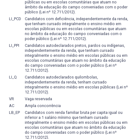
fazer musical impostas pelo mercado de trabalho;
promovendo a integração do
públicas ou em escolas comunitárias que atuam no
tarefa de leitura/pesquisa solicitada, verificar o
âmbito da educação do campo conveniadas com o poder
ensino de graduação com a pós-
envolvimento extra-classe com os conteúdos estudados.
público (Lei nº 12.711/2012).
graduação, privilegiando, no perfil
LI_PCD
Candidatos com deficiência, independentemente da renda,
de seus formandos, as
que tenham cursado integralmente o ensino médio em
competências intelectuais que
escolas públicas ou em escolas comunitárias que atuam
reflitam a heterogeneidade das
no âmbito da educação do campo conveniadas com o
poder público (Lei nº 12.711/2012).
demandas sociais.
Produção
textual
em caráter dissertativo:
Objetivos
:
LI_PPI
Candidatos autodeclarados pretos, pardos ou indígenas,
verificar o envolvimento do aluno com a difusão escrita do
independentemente da renda, que tenham cursado
conhecimento científico; verificar a capacidade reflexiva
integralmente o ensino médio em escolas públicas ou em
do aluno; verificar a capacidade de elaboração e
escolas comunitárias que atuam no âmbito da educação
Indispensável para um efetivo diálogo com as variáveis
do campo conveniadas com o poder público (Lei nº
exposição dissertativa de idéias.
Critérios de valoração
:
demandas sociais do nosso tempo é a valorização de
12.711/2012).
Conteúdo (objetividade na apresentação do tema e
uma formação sólida envolvendo estudos básicos
LI_Q
Candidatos autodeclarados quilombolas,
conteúdo do trabalho solicitado; desenvolvimento com
relacionados com a cultura, as artes e também as
independentemente da renda, tenham cursado
capacidade em relacionar o conteúdo com as demais
integralmente o ensino médio em escolas públicas (Lei nº
ciências humanas e sociais; envolvendo estudos
12.711/2012).
disciplinas de sua formação, referência aos autores-
relacionados com a pluralidade de conhecimentos
chave da área, posicionamento crítico frente às idéias do
VR
Vaga reservada
instrumentais, composicionais, tecnológicos e estéticos;
autor, propriedade nas exemplificações; conclusão com
AC
Ampla concorrência
bem como estudos que permitam a integração
fechamento do tema, apontando para possibilidades
LB_EP
Candidatos com renda familiar bruta per capita igual ou
teoria/prática relacionada com o exercício da arte musical
inferior a 1 salário mínimo que tenham cursado
futuras de trabalho e/ou pesquisas na área); Forma
e do desempenho profissional. Deste modo, o curso
integralmente o ensino médio em escolas públicas ou em
(organização, seqüência lógica, correção lingüística);
propicia a constituição de habilidades ou capacidades
escolas comunitárias que atuam no âmbito da educação
Normas técnicas.
do campo conveniadas com o poder público (Lei nº
para se situar e dialogar com o atual estado das
12.711/2012).