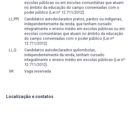
escolas públicas ou em escolas comunitárias que atuam
relação do músico com a sociedade, com o mercado
no âmbito da educação do campo conveniadas com o
trabalho, assim como sobre as concepções estéticas e
poder público (Lei nº 12.711/2012).
éticas também é tônica do curso. Com este objetivo, há
LI_PPI
Candidatos autodeclarados pretos, pardos ou indígenas,
independentemente da renda, que tenham cursado
um eixo da formação composto por disciplinas
Disciplinas Teórico-Práticas
integralmente o ensino médio em escolas públicas ou em
obrigatórias (Música e Sociedade; Estética; Produção
escolas comunitárias que atuam no âmbito da educação
Cultural) e que pode ser aprofundado em disciplinas da
do campo conveniadas com o poder público (Lei nº
formação livre. Este eixo serve de embasamento para a
12.711/2012).
consolidação de uma postura engajada e ativa dos
LI_Q
Candidatos autodeclarados quilombolas,
Metodologia e critérios:
independentemente da renda, tenham cursado
alunos, no sentido de construir um percurso acadêmico
integralmente o ensino médio em escolas públicas (Lei nº
condizente com os interesses particulares e respeitador
12.711/2012).
O processo de avaliação será composto pela Avaliação
de sua identidade cultural, mas, ao mesmo tempo, crítico
Contínua e pelo Projeto da Disciplina (trabalho final).
VR
Vaga reservada
e consciente de suas responsabilidades com a sociedade
e do espírito colaborativo dentro e fora do âmbito
acadêmico.
Localização e contatos
a) Avaliação contínua:
realizada periodicamente, com
a participação do professor e do aluno na discussão
sobre a eficiência no processo de ensino-
aprendizagem;