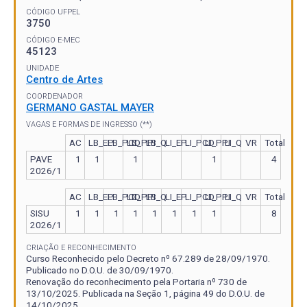
CÓDIGO UFPEL
3750
CÓDIGO E-MEC
45123
UNIDADE
Centro de Artes
COORDENADOR
GERMANO GASTAL MAYER
VAGAS E FORMAS DE INGRESSO (**)
AC
LB_EP
LB_PCD
LB_PPI
LB_Q
LI_EP
LI_PCD
LI_PPI
LI_Q
VR
Total
PAVE
1
1
1
1
4
2026/1
AC
LB_EP
LB_PCD
LB_PPI
LB_Q
LI_EP
LI_PCD
LI_PPI
LI_Q
VR
Total
SISU
1
1
1
1
1
1
1
1
8
2026/1
CRIAÇÃO E RECONHECIMENTO
Curso Reconhecido pelo Decreto nº 67.289 de 28/09/1970.
Publicado no D.O.U. de 30/09/1970.
Renovação do reconhecimento pela Portaria nº 730 de
13/10/2025. Publicada na Seção 1, página 49 do D.O.U. de
14/10/2025.