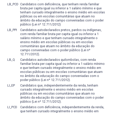
pesquisas em música e que possibilitam o trânsito nas
Apresentação de trabalhos
: Objetivos:
verificar o
LB_PCD
Candidatos com deficiência, que tenham renda familiar
diversas correntes estéticas instituídas, da música de
desempenho do aluno na comunicação oral do
bruta per capita igual ou inferior a 1 salário mínimo e que
concerto e popular.
tenham cursado integralmente o ensino médio em escolas
conhecimento científico; verificar a capacidade reflexiva
públicas ou em escolas comunitárias que atuam no
do aluno; verificar a capacidade de elaboração e
Consonante a isto, esta concepção de curso prioriza a
âmbito da educação do campo conveniadas com o poder
exposição de idéias.
Critérios de valoração
:
público (Lei nº 12.711/2012)
flexibilização do percurso acadêmico, aliando a
Desempenho do aluno (postura, espontaneidade, auto-
LB_PPI
Candidatos autodeclarados pretos, pardos ou indígenas,
construção de perfis profissionais individuais ao
com renda familiar bruta per capita igual ou inferior a 1
controle, dicção, clareza de exposição); Apresentação do
desenvolvimento de competências e habilidades
salário mínimo e que tenham cursado integralmente o
conteúdo (objetividade, seqüência lógica, propriedade nas
específicas do fazer musical. A flexibilidade da formação
ensino médio em escolas públicas ou em escolas
exemplificações, capacidade em relacionar o conteúdo
comunitárias que atuam no âmbito da educação do
se reflete na possibilidade de trânsito nas diversas linhas
campo conveniadas com o poder público (Lei nº
com as demais disciplinas de sua formação, referência
de formação do bacharelado em música e na valorização
12.711/2012).
aos autores-chave da área, posicionamento crítico frente
da formação livre e das atividades complementares.
LB_Q
Candidatos autodeclarados quilombolas, com renda
às idéias do autor, observância do tempo de
familiar bruta per capita igual ou inferior a 1 salário mínimo
Ao mesmo tempo, o curso apresenta uma formação
apresentação de trabalho); Emprego de recursos
e que tenham cursado integralmente o ensino médio em
acadêmica que é estabelecida através de um eixo
audiovisuais.
escolas públicas ou em escolas comunitárias que atuam
no âmbito da educação do campo conveniadas com o
comum de saberes em sintonia com outras IES, tais como
poder público (Lei nº 12.711/2012).
Participação
em aula:
Objetivos
: verificar o desempenho
os da História da Música (Geral e Brasileira) e da Teoria
LI_EP
Candidatos que, independentemente da renda, tenham
do aluno no processo de ensino-aprendizagem;
Musical (Harmonia, Contraponto e Análise). Esta
cursado integralmente o ensino médio em escolas
desenvolver a capacidade crítica e auto-crítica em relação
característica é fundamental para facilitar a mobilidade
públicas ou em escolas comunitárias que atuam no
ao seu engajamento nas discussões em classe, bem
âmbito da educação do campo conveniadas com o poder
acadêmica e a integração da graduação com pós-
como nas apresentações orais das tarefas
público (Lei nº 12.711/2012).
graduação.
solicitadas.
Critérios de valoração
: intencionalidade
LI_PCD
Candidatos com deficiência, independentemente da renda,
que tenham cursado integralmente o ensino médio em
A valorização da reflexão sobre o fazer musical, sobre a
intelectual, artística e acadêmica.