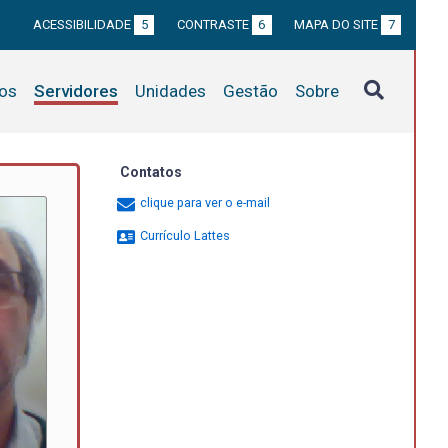
ACESSIBILIDADE
5
CONTRASTE
6
MAPA DO SITE
7
tos
Servidores
Unidades
Gestão
Sobre
Contatos
clique para ver o e-mail
Currículo Lattes