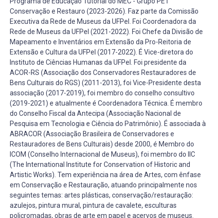
Programa de Educação Tutorial do MEC - Grupo PET
Conservação e Restauro (2023-2026). Faz parte da Comissão
Executiva da Rede de Museus da UFPel. Foi Coordenadora da
Rede de Museus da UFPel (2021-2022). Foi Chefe da Divisão de
Mapeamento e Inventários em Extensão da Pro-Reitoria de
Extensão e Cultura da UFPel (2017-2022). É Vice-diretora do
Instituto de Ciências Humanas da UFPel. Foi presidente da
ACOR-RS (Associação dos Conservadores Restauradores de
Bens Culturais do RGS) (2011-2013), foi Vice-Presidente desta
associação (2017-2019), foi membro do conselho consultivo
(2019-2021) e atualmente é Coordenadora Técnica. É membro
do Conselho Fiscal da Antecipa (Associação Nacional de
Pesquisa em Tecnologia e Ciência do Patrimônio). É associada à
ABRACOR (Associação Brasileira de Conservadores e
Restauradores de Bens Culturais) desde 2000, é Membro do
ICOM (Conselho Internacional de Museus), foi membro do IIC
(The International Institute for Conservation of Historic and
Artistic Works). Tem experiência na área de Artes, com ênfase
em Conservação e Restauração, atuando principalmente nos
seguintes temas: artes plásticas, conservação/restauração:
azulejos, pintura mural, pintura de cavalete, esculturas
policromadas, obras de arte em papel e acervos de museus.