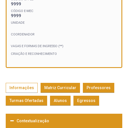
9999
CÓDIGO E-MEC
9999
UNIDADE
COORDENADOR
VAGAS E FORMAS DE INGRESSO (**)
CRIAÇÃO E RECONHECIMENTO
Informações
Matriz Curricular
Professores
Turmas Ofertadas
Alunos
Egressos
Contextualização