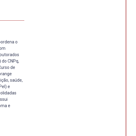
oordena o
Com
doutorados
) do CNPq,
Curso de
brange
ição, saúde,
el) e
solidadas
ossui
ioma e