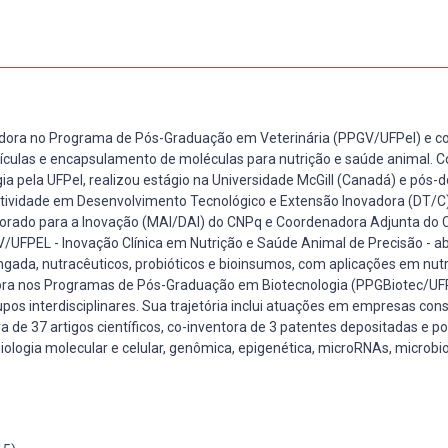
dora no Programa de Pós-Graduação em Veterinária (PPGV/UFPel) e c
culas e encapsulamento de moléculas para nutrição e saúde animal. 
a pela UFPel, realizou estágio na Universidade McGill (Canadá) e pós-
dutividade em Desenvolvimento Tecnológico e Extensão Inovadora (DT/C
orado para a Inovação (MAI/DAI) do CNPq e Coordenadora Adjunta do 
V/UFPEL - Inovação Clínica em Nutrição e Saúde Animal de Precisão - a
ngada, nutracêuticos, probióticos e bioinsumos, com aplicações em nutr
ora nos Programas de Pós-Graduação em Biotecnologia (PPGBiotec/UFP
os interdisciplinares. Sua trajetória inclui atuações em empresas con
ora de 37 artigos científicos, co-inventora de 3 patentes depositadas e p
iologia molecular e celular, genômica, epigenética, microRNAs, microb