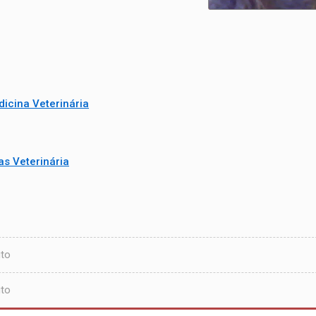
icina Veterinária
as Veterinária
uto
uto