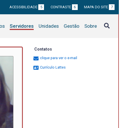
ACESSIBILIDADE
5
CONTRASTE
6
MAPA DO SITE
7
tos
Servidores
Unidades
Gestão
Sobre
Contatos
clique para ver o e-mail
Currículo Lattes