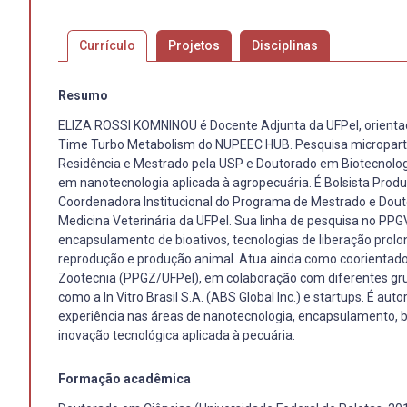
Currículo
Projetos
Disciplinas
Resumo
ELIZA ROSSI KOMNINOU é Docente Adjunta da UFPel, orienta
Time Turbo Metabolism do NUPEEC HUB. Pesquisa micropartí
Residência e Mestrado pela USP e Doutorado em Biotecnologi
em nanotecnologia aplicada à agropecuária. É Bolsista Pro
Coordenadora Institucional do Programa de Mestrado e Dout
Medicina Veterinária da UFPel. Sua linha de pesquisa no PPG
encapsulamento de bioativos, tecnologias de liberação prolo
reprodução e produção animal. Atua ainda como coorientad
Zootecnia (PPGZ/UFPel), em colaboração com diferentes grup
como a In Vitro Brasil S.A. (ABS Global Inc.) e startups. É aut
experiência nas áreas de nanotecnologia, encapsulamento, b
inovação tecnológica aplicada à pecuária.
Formação acadêmica