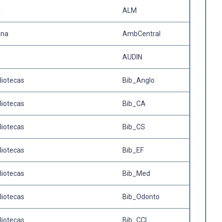
a
ALM
ina
AmbCentral
AUDIN
liotecas
Bib_Anglo
liotecas
Bib_CA
liotecas
Bib_CS
liotecas
Bib_EF
liotecas
Bib_Med
liotecas
Bib_Odonto
liotecas
Bib_CCL