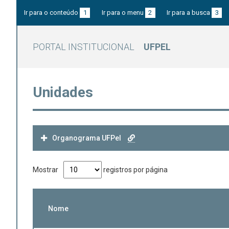
Ir para o conteúdo
1
Ir para o menu
2
Ir para a busca
3
PORTAL INSTITUCIONAL
UFPEL
Unidades
Organograma UFPel
Mostrar
registros por página
Nome