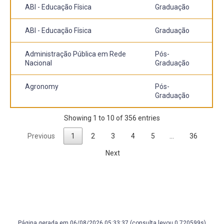
ABI - Educação Física
Graduação
ABI - Educação Física
Graduação
Administração Pública em Rede
Pós-
Nacional
Graduação
Agronomy
Pós-
Graduação
Showing 1 to 10 of 356 entries
Previous
1
2
3
4
5
…
36
Next
Página gerada em 06/08/2026 05:33:37 (consulta levou 0.720599s)